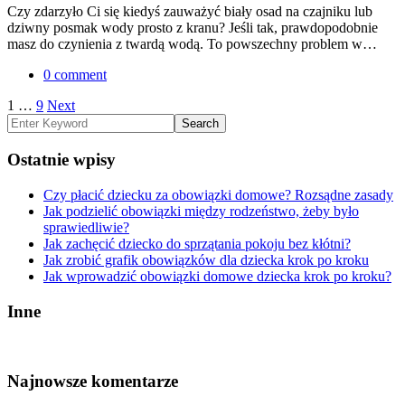
Czy zdarzyło Ci się kiedyś zauważyć biały osad na czajniku lub
dziwny posmak wody prosto z kranu? Jeśli tak, prawdopodobnie
masz do czynienia z twardą wodą. To powszechny problem w…
0 comment
Stronicowanie
1
…
9
Next
wpisów
Ostatnie wpisy
Czy płacić dziecku za obowiązki domowe? Rozsądne zasady
Jak podzielić obowiązki między rodzeństwo, żeby było
sprawiedliwie?
Jak zachęcić dziecko do sprzątania pokoju bez kłótni?
Jak zrobić grafik obowiązków dla dziecka krok po kroku
Jak wprowadzić obowiązki domowe dziecka krok po kroku?
Inne
Najnowsze komentarze