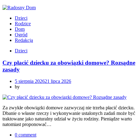
Skip
to
Dzieci
content
Rodzice
Dom
Ogród
Redakcja
Dzieci
Czy płacić dziecku za obowiązki domowe? Rozsądne
zasady
5 sierpnia 2026
21 lipca 2026
by
Za zwykłe obowiązki domowe zazwyczaj nie trzeba płacić dziecku.
Dbanie o własne rzeczy i wykonywanie ustalonych zadań może być
traktowane jako naturalny udział w życiu rodziny. Pieniądze warto
natomiast proponować…
0 comment