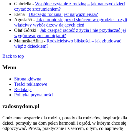
Gabriella
-
Wspólne czytanie z rodziną – jak nauczyć dzieci
czytać ze zrozumieniem?
Elena
-
Dlaczego rodzina jest najważniejsza?
Agusia55
-
Jak chronić się przed słońcem w ogrodzie – czyli
właściwy wybór drzew dających cień
Olaf Górski
-
Jak czerpać radość z życia i nie przytłaczać jej
wygórowanymi ambicjami?
MamuśkaAlina
-
Rodzicielstwo bliskości – jak zbudować
więź z dzieckiem?
Back to top
Menu
Strona główna
Treści reklamowe
Redakcja
Polityka prywatności
radosnydom.pl
Codzienne wsparcie dla rodzin, porady dla rodziców, inspiracje dla
dzieci, pomysły na dom pełen harmonii i ogród, w którym chce się
odpoczywać. Prosto, praktycznie i z sercem, o tym, co naprawdę